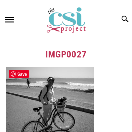
Skip
to
content
Searc
HOME
IMGP0027
ABOUT
GIRAFFE GRINS
Save
CONTACT US