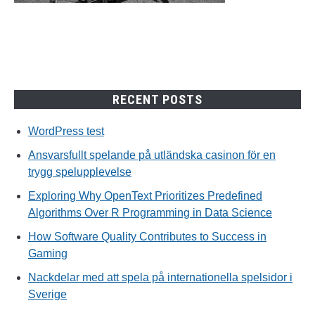
RECENT POSTS
WordPress test
Ansvarsfullt spelande på utländska casinon för en
trygg spelupplevelse
Exploring Why OpenText Prioritizes Predefined
Algorithms Over R Programming in Data Science
How Software Quality Contributes to Success in
Gaming
Nackdelar med att spela på internationella spelsidor i
Sverige