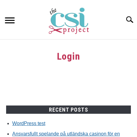
Skip
to
content
Searc
HOME
Login
ABOUT
GIRAFFE GRINS
CONTACT US
RECENT POSTS
WordPress test
Ansvarsfullt spelande på utländska casinon för en