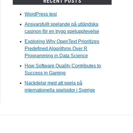
RECENT POSTS
WordPress test
Ansvarsfullt spelande på utländska
casinon för en trygg spelupplevelse
Exploring Why OpenText Prioritizes
Predefined Algorithms Over R
Programming in Data Science
How Software Quality Contributes to
Success in Gaming
Nackdelar med att spela på
internationella spelsidor i Sverige