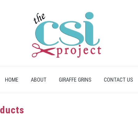
HOME
ABOUT
GIRAFFE GRINS
CONTACT US
oducts