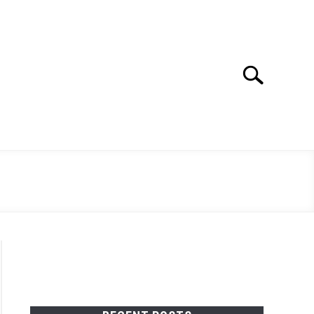
Search
Search
for: